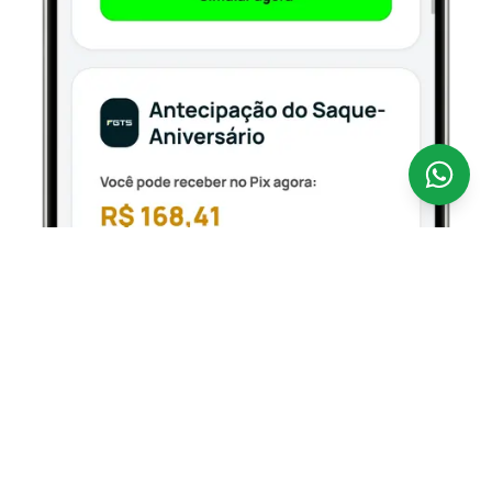
Antecipar o seu FGTS nunca foi tão fácil.
A
CredSpot é uma fintech 100% digital que opera como
correspondente bancário regulamentado pelo Banco
Central, conectando você aos bancos parceiros
oficiais que operam o Empréstimo FGTS — com taxas