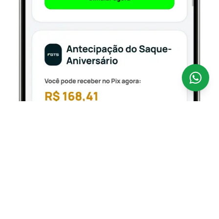
Antecipar o seu FGTS nunca foi tão fácil.
A
CredSpot é uma fintech 100% digital que opera como
correspondente bancário regulamentado pelo Banco
Central, conectando você aos bancos parceiros
oficiais que operam o Empréstimo FGTS — com taxas