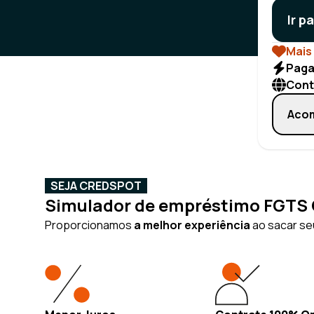
Ir p
Mais 
Paga
Cont
Acom
SEJA CREDSPOT
Simulador de empréstimo FGTS O
Proporcionamos
a melhor experiência
ao sacar seu