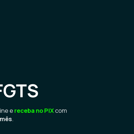
FGTS
ine e
receba no PIX
com
o mês
.