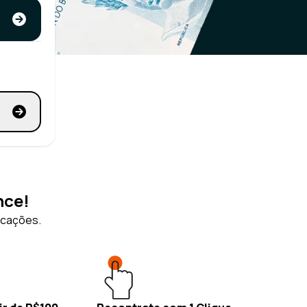
nce!
icações.