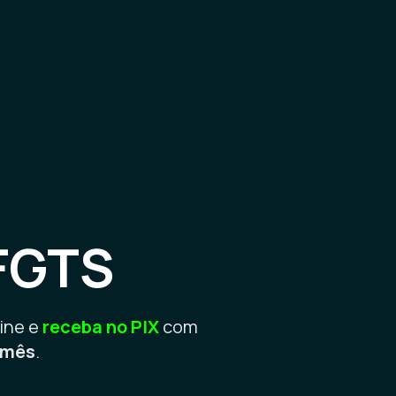
FGTS
ine e
receba no PIX
com
o mês
.