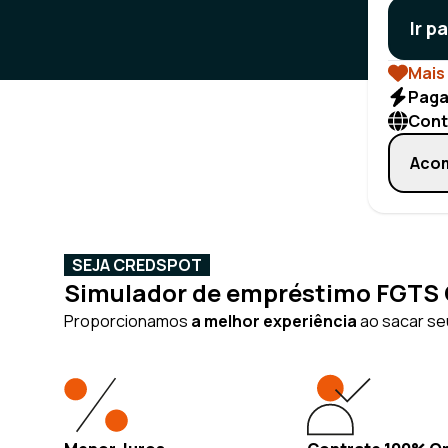
Ir p
Mais 
Paga
Cont
Acom
SEJA CREDSPOT
Simulador de empréstimo FGTS O
Proporcionamos
a melhor experiência
ao sacar seu