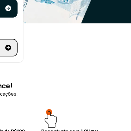
nce!
icações.