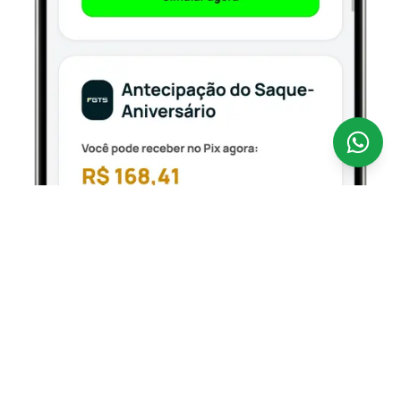
Antecipar o seu FGTS nunca foi tão fácil.
A
CredSpot é uma fintech 100% digital que opera como
correspondente bancário regulamentado pelo Banco
Central, conectando você aos bancos parceiros
oficiais que operam o Empréstimo FGTS — com taxas