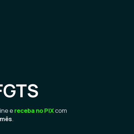
FGTS
ine e
receba no PIX
com
o mês
.