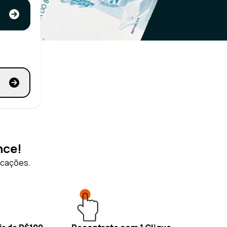
nce!
icações.