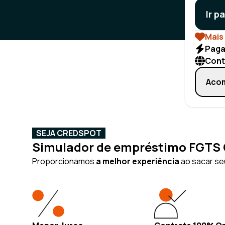
Ir p
Mais 
Paga
Cont
Acom
SEJA CREDSPOT
Simulador de empréstimo FGTS O
Proporcionamos
a melhor experiência
ao sacar seu