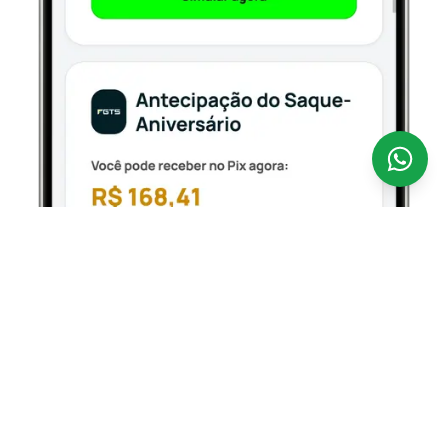
Antecipar o seu FGTS nunca foi tão fácil.
A
CredSpot é uma fintech 100% digital que opera como
correspondente bancário regulamentado pelo Banco
Central, conectando você aos bancos parceiros
oficiais que operam o Empréstimo FGTS — com taxas