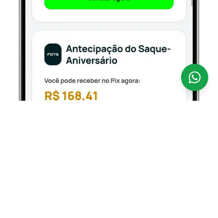
Antecipar o seu FGTS nunca foi tão fácil.
A
CredSpot é uma fintech 100% digital que opera como
correspondente bancário regulamentado pelo Banco
Central, conectando você aos bancos parceiros
oficiais que operam o Empréstimo FGTS — com taxas