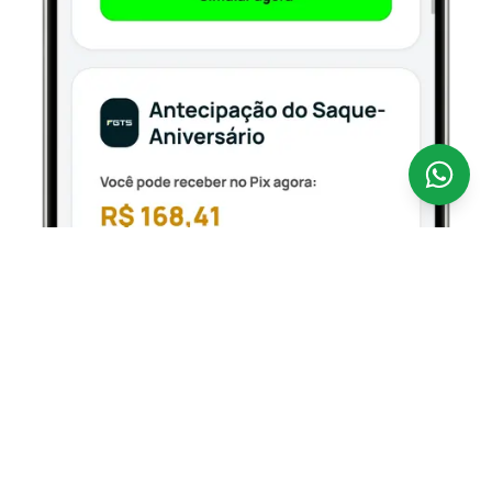
Antecipar o seu FGTS nunca foi tão fácil.
A
CredSpot é uma fintech 100% digital que opera como
correspondente bancário regulamentado pelo Banco
Central, conectando você aos bancos parceiros
oficiais que operam o Empréstimo FGTS — com taxas