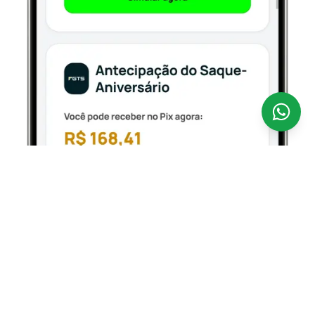
Antecipar o seu FGTS nunca foi tão fácil.
A
CredSpot é uma fintech 100% digital que opera como
correspondente bancário regulamentado pelo Banco
Central, conectando você aos bancos parceiros
oficiais que operam o Empréstimo FGTS — com taxas