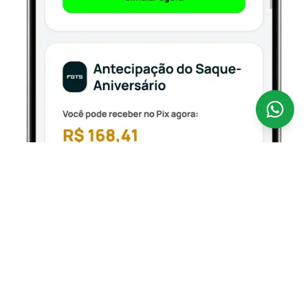
Antecipar o seu FGTS nunca foi tão fácil.
A
CredSpot é uma fintech 100% digital que opera como
correspondente bancário regulamentado pelo Banco
Central, conectando você aos bancos parceiros
oficiais que operam o Empréstimo FGTS — com taxas