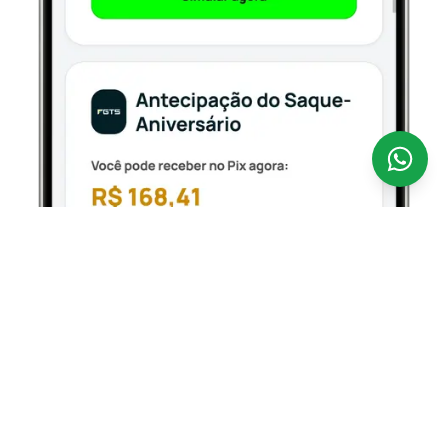
Antecipar o seu FGTS nunca foi tão fácil.
A
CredSpot é uma fintech 100% digital que opera como
correspondente bancário regulamentado pelo Banco
Central, conectando você aos bancos parceiros
oficiais que operam o Empréstimo FGTS — com taxas