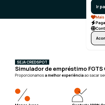
Ir p
Mais 
Paga
Cont
Acom
SEJA CREDSPOT
Simulador de empréstimo FGTS O
Proporcionamos
a melhor experiência
ao sacar seu