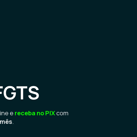
FGTS
ine e
receba no PIX
com
o mês
.