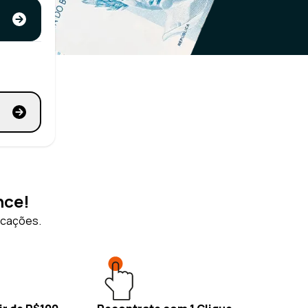
nce!
icações.