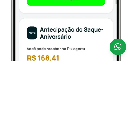
Antecipar o seu FGTS nunca foi tão fácil.
A
CredSpot é uma fintech 100% digital que opera como
correspondente bancário regulamentado pelo Banco
Central, conectando você aos bancos parceiros
oficiais que operam o Empréstimo FGTS — com taxas