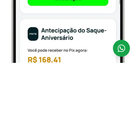
Antecipar o seu FGTS nunca foi tão fácil.
A
CredSpot é uma fintech 100% digital que opera como
correspondente bancário regulamentado pelo Banco
Central, conectando você aos bancos parceiros
oficiais que operam o Empréstimo FGTS — com taxas