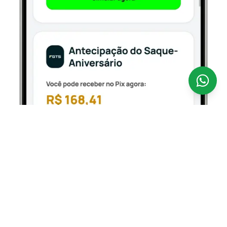
Antecipar o seu FGTS nunca foi tão fácil.
A
CredSpot é uma fintech 100% digital que opera como
correspondente bancário regulamentado pelo Banco
Central, conectando você aos bancos parceiros
oficiais que operam o Empréstimo FGTS — com taxas