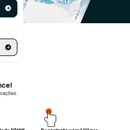
nce!
icações.