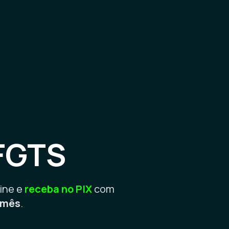
FGTS
ine e
receba no PIX
com
o mês
.