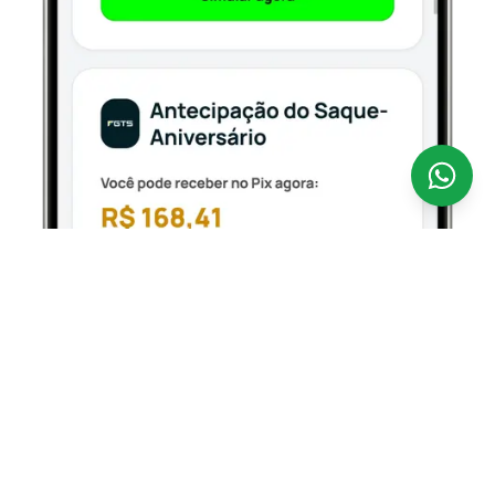
Antecipar o seu FGTS nunca foi tão fácil.
A
CredSpot é uma fintech 100% digital que opera como
correspondente bancário regulamentado pelo Banco
Central, conectando você aos bancos parceiros
oficiais que operam o Empréstimo FGTS — com taxas