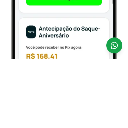
Antecipar o seu FGTS nunca foi tão fácil.
A
CredSpot é uma fintech 100% digital que opera como
correspondente bancário regulamentado pelo Banco
Central, conectando você aos bancos parceiros
oficiais que operam o Empréstimo FGTS — com taxas